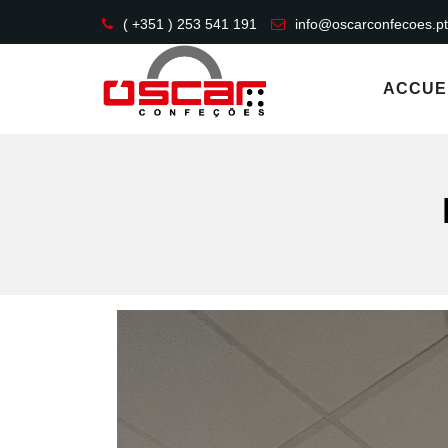
( +351 ) 253 541 191
info@oscarconfecoes.pt
ACCUE