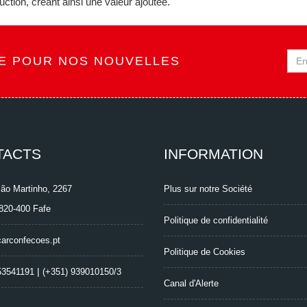
ction, créant ainsi une valeur ajoutée.
TE POUR NOS NOUVELLES
TACTS
INFORMATION
ão Martinho, 2267
Plus sur notre Société
4820-400 Fafe
Politique de confidentialité
arconfecoes.pt
Politique de Cookies
|
53541191
(+351) 939010150/3
Canal d'Alerte